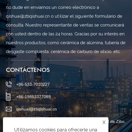
no dude en enviarnos un correo electrónico a
qishuai@zbqishuai.cn o utilizar el siguiente formulario de
consulta. Nuestro representante de ventas se comunicará
con usted dentro de las 24 horas. Gracias por su interés en
nuestros productos, como cerámica de alúmina, tubería de
desgaste compuesta, cerámica de carburo de silicio, etc.
CONTÁCTENOS
+86-533-7010227
+86-19853377089
qishuai@zbqishuai.cn
Parque industrial Phoenix, distrito de Linzi, ciudad de Zibo,
X
Utilizamos cookies para ofrecerle una
provincia de Shandong, China