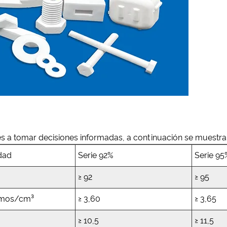
es a tomar decisiones informadas, a continuación se muestra 
dad
Serie 92%
Serie 95
≥ 92
≥ 95
mos/cm³
≥ 3,60
≥ 3,65
≥ 10,5
≥ 11,5