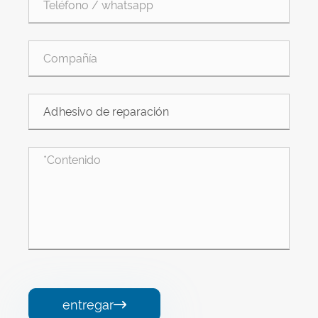
entregar
