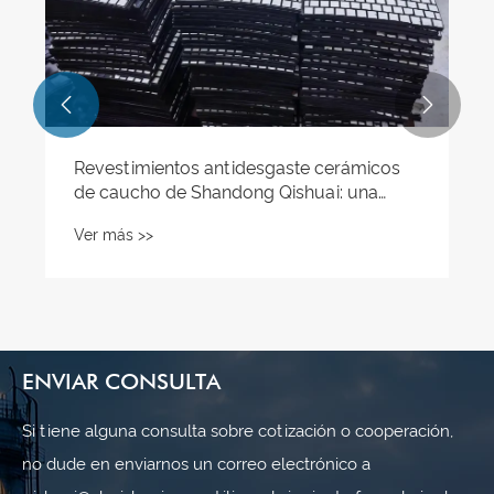


Revestimientos antidesgaste cerámicos
de caucho de Shandong Qishuai: una
solución integral para las necesidades de
Ver más >>
adquisiciones industriales resistentes al
desgaste
ENVIAR CONSULTA
Si tiene alguna consulta sobre cotización o cooperación,
no dude en enviarnos un correo electrónico a