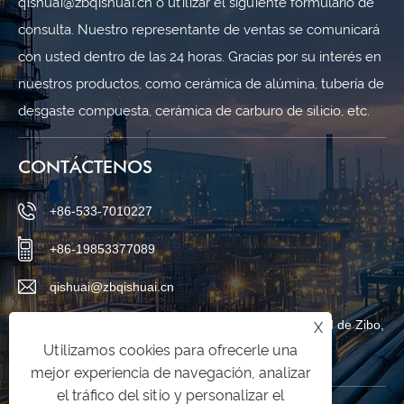
qishuai@zbqishuai.cn o utilizar el siguiente formulario de
consulta. Nuestro representante de ventas se comunicará
con usted dentro de las 24 horas. Gracias por su interés en
nuestros productos, como cerámica de alúmina, tubería de
desgaste compuesta, cerámica de carburo de silicio, etc.
CONTÁCTENOS
+86-533-7010227
+86-19853377089
qishuai@zbqishuai.cn
Parque industrial Phoenix, distrito de Linzi, ciudad de Zibo,
X
Utilizamos cookies para ofrecerle una
provincia de Shandong, China
mejor experiencia de navegación, analizar
el tráfico del sitio y personalizar el